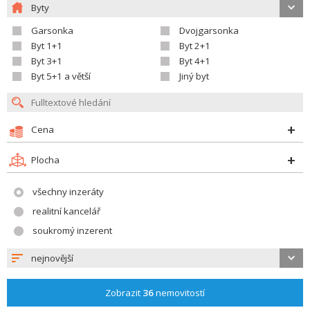
Byty
Garsonka
Dvojgarsonka
Byt 1+1
Byt 2+1
Byt 3+1
Byt 4+1
Byt 5+1 a větší
Jiný byt
Cena
Plocha
všechny inzeráty
realitní kancelář
soukromý inzerent
nejnovější
Zobrazit
36
nemovitostí