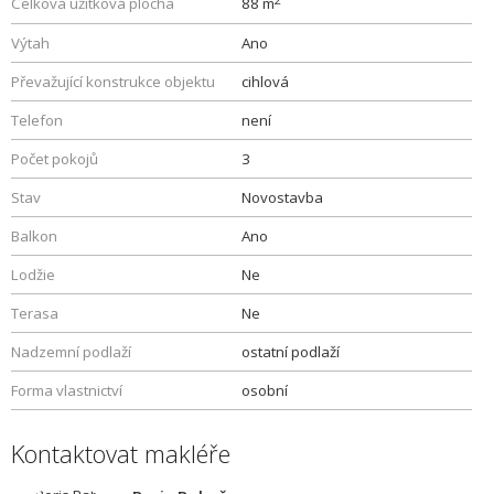
Celková užitková plocha
88 m
Výtah
Ano
Převažující konstrukce objektu
cihlová
Telefon
není
Počet pokojů
3
Stav
Novostavba
Balkon
Ano
Lodžie
Ne
Terasa
Ne
Nadzemní podlaží
ostatní podlaží
Forma vlastnictví
osobní
Kontaktovat makléře