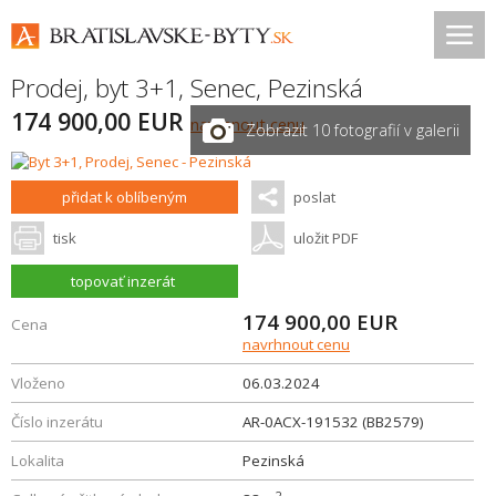
Prodej, byt 3+1,
Senec
,
Pezinská
174 900,00 EUR
navrhnout cenu
Zobrazit 10 fotografií v galerii
přidat k oblíbeným
poslat
tisk
uložit PDF
topovať inzerát
174 900,00
EUR
Cena
navrhnout cenu
Vloženo
06.03.2024
Číslo inzerátu
AR-0ACX-191532 (BB2579)
Lokalita
Pezinská
2