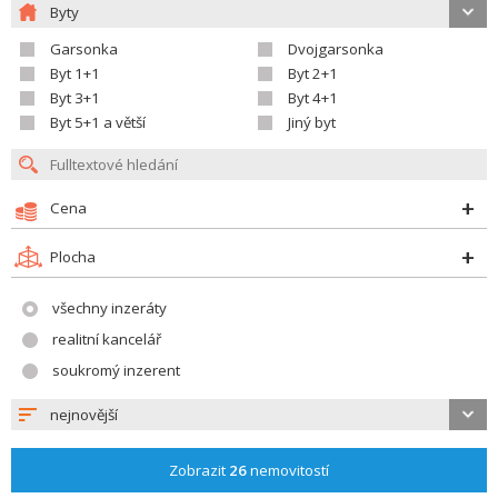
Byty
Garsonka
Dvojgarsonka
Byt 1+1
Byt 2+1
Byt 3+1
Byt 4+1
Byt 5+1 a větší
Jiný byt
Cena
Plocha
všechny inzeráty
realitní kancelář
soukromý inzerent
nejnovější
Zobrazit
26
nemovitostí