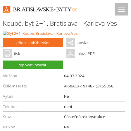
Koupě, byt 2+1,
Bratislava - Karlova Ves
přidat k oblíbeným
poslat
tisk
uložit PDF
topovať inzerát
Vloženo
04.03.2024
Číslo inzerátu
AR-0ACX-191487 (UK55868)
Výtah
Ne
Telefon
není
Stav
Částečná rekonstrukce
Balkon
Ne