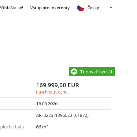
Přihlašte se!
Vstup pro inzerenty
Česky
u
Topovať inzerát
169 999,00
EUR
navrhnout cenu
16.06.2026
AR-022S-1396623 (61872)
 plocha bytu
66 m
2