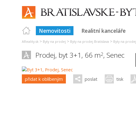
Nemovitosti
Realitní kanceláře
>
>
>
AReality.sk
Byty na prodej
Byty na prodej Bratislava
Byty na prode
Prodej, byt 3+1, 66 m
,
Senec
2
přidat k oblíbeným
poslat
tisk