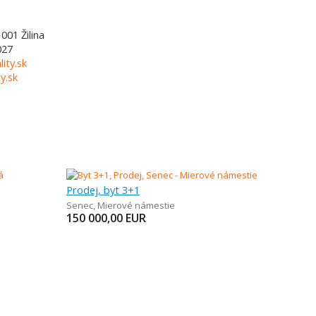
1001
Žilina
027
lity.sk
y.sk
Prodej, byt 3+1
Senec
,
Mierové námestie
150 000,00
EUR