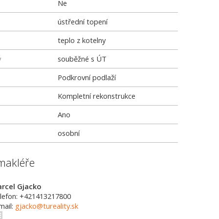
Ne
ústřední topení
teplo z kotelny
y
souběžné s ÚT
Podkrovní podlaží
Kompletní rekonstrukce
Ano
osobní
makléře
rcel Gjacko
lefon: +421413217800
mail:
gjacko@tureality.sk