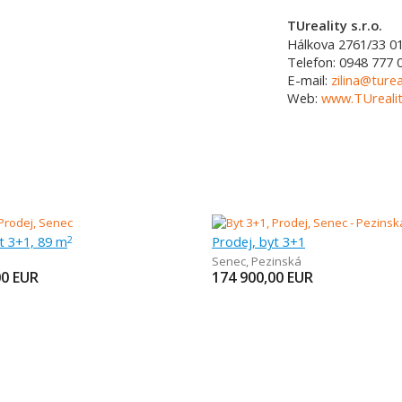
TUreality s.r.o.
Hálkova 2761/33
0
Telefon:
0948 777 
E-mail:
zilina@turea
Web:
www.TUrealit
t 3+1, 89 m
Prodej, byt 3+1
2
Senec
,
Pezinská
00
EUR
174 900,00
EUR