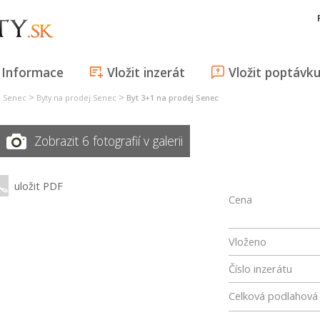
Informace
Vložit inzerát
Vložit poptávk
>
>
j Senec
Byty na prodej Senec
Byt 3+1 na prodej Senec
Zobrazit 6 fotografií v galerii
uložit PDF
Cena
Vloženo
Číslo inzerátu
Celková podlahová