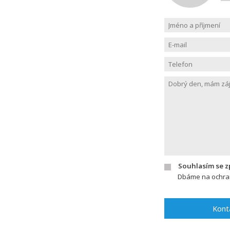
Souhlasím se 
Dbáme na ochran
Kont