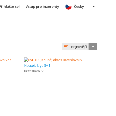
Přihlašte se!
Vstup pro inzerenty
Česky
u
nejnovější
Koupě, byt 3+1
Bratislava IV