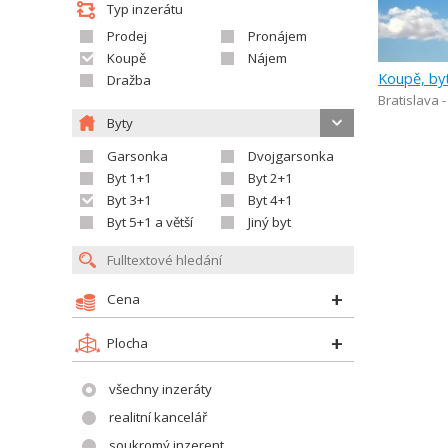
Typ inzerátu
Prodej
Pronájem
Koupě
Nájem
Koupě, by
Dražba
Bratislava 
Byty
Garsonka
Dvojgarsonka
Byt 1+1
Byt 2+1
Byt 3+1
Byt 4+1
Byt 5+1 a větší
Jiný byt
Cena
Plocha
všechny inzeráty
realitní kancelář
soukromý inzerent