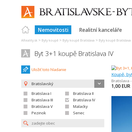
Nemovitosti
Realitní kanceláře
>
>
>
AReality.sk
Byty koupě
Byty koupě Bratislava
Byty koupě Bratislava 
Byt 3+1 koupě Bratislava IV
Uložiť toto hladanie
Koupě, by
Bratislava 
Bratislavský
1,00
EUR
Bratislava I
Bratislava II
Bratislava III
Bratislava IV
Bratislava V
Malacky
Pezinok
Senec