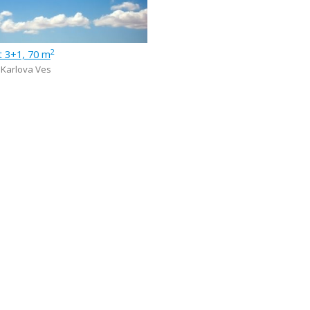
t 3+1, 70 m
2
- Karlova Ves