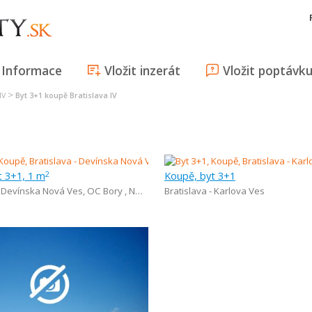
Informace
Vložit inzerát
Vložit poptávk
>
IV
Byt 3+1 koupě Bratislava IV
t 3+1, 1 m
Koupě, byt 3+1
2
- Devínska Nová Ves
,
OC Bory , Nemocnica Bory
Bratislava - Karlova Ves