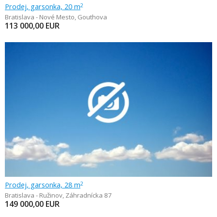
Prodej, garsonka, 20 m
2
Bratislava - Nové Mesto
,
Gouthova
113 000,00
EUR
Prodej, garsonka, 28 m
2
Bratislava - Ružinov
,
Záhradnícka 87
149 000,00
EUR