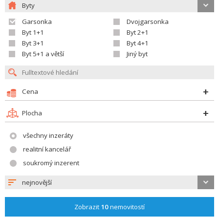
Byty
Garsonka
Dvojgarsonka
Byt 1+1
Byt 2+1
Byt 3+1
Byt 4+1
Byt 5+1 a větší
Jiný byt
Cena
Plocha
všechny inzeráty
realitní kancelář
soukromý inzerent
nejnovější
Zobrazit
10
nemovitostí