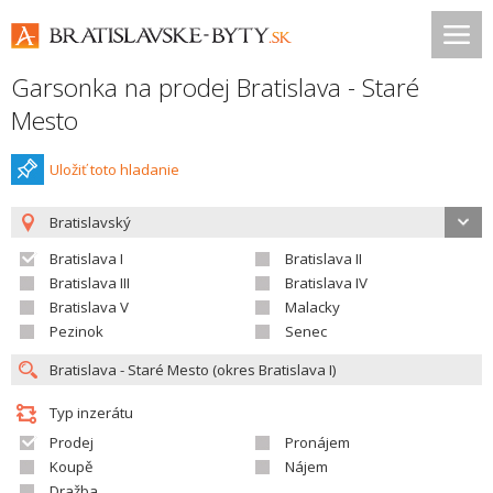
Garsonka na prodej Bratislava - Staré
Mesto
Uložiť toto hladanie
Bratislavský
Bratislava I
Bratislava II
Bratislava III
Bratislava IV
Bratislava V
Malacky
Pezinok
Senec
Typ inzerátu
Prodej
Pronájem
Koupě
Nájem
Dražba