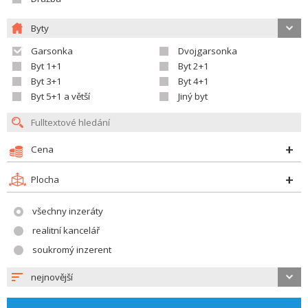
Byty
Garsonka
Dvojgarsonka
Byt 1+1
Byt 2+1
Byt 3+1
Byt 4+1
Byt 5+1 a větší
Jiný byt
Cena
Plocha
všechny inzeráty
realitní kancelář
soukromý inzerent
nejnovější