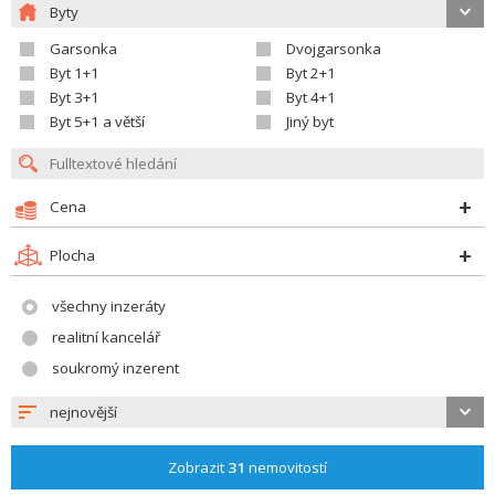
Byty
Garsonka
Dvojgarsonka
Byt 1+1
Byt 2+1
Byt 3+1
Byt 4+1
Byt 5+1 a větší
Jiný byt
Cena
Plocha
všechny inzeráty
realitní kancelář
soukromý inzerent
nejnovější
Zobrazit
31
nemovitostí