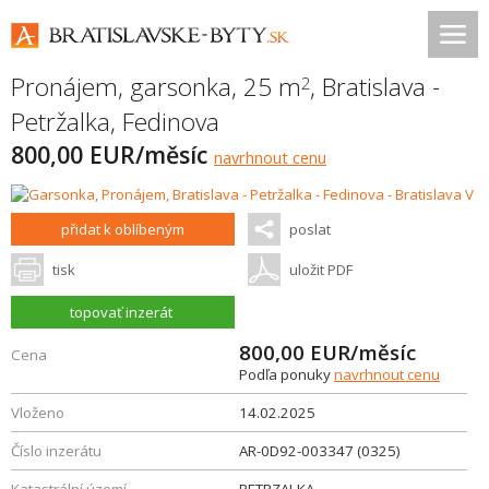
Pronájem, garsonka, 25 m
,
Bratislava -
2
Petržalka
,
Fedinova
800,00 EUR/měsíc
navrhnout cenu
přidat k oblíbeným
poslat
tisk
uložit PDF
topovať inzerát
800,00
EUR/měsíc
Cena
Podľa ponuky
navrhnout cenu
Vloženo
14.02.2025
Číslo inzerátu
AR-0D92-003347 (0325)