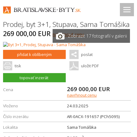
Prodej, byt 3+1,
Stupava
,
Sama Tomášika
269 000,00 EUR
navrhnout cenu
Zobrazit 17 fotografií v galerii
přidat k oblíbeným
poslat
tisk
uložit PDF
topovať inzerát
269 000,00
EUR
Cena
navrhnout cenu
Vloženo
24.03.2025
Číslo inzerátu
AR-0ACX-191657 (PCh5095)
Lokalita
Sama Tomášika
2