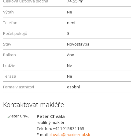
Celková užitková plocha
74.55 m
Výtah
Ne
Telefon
není
Počet pokojů
3
Stav
Novostavba
Balkon
Ano
Lodžie
Ne
Terasa
Ne
Forma vlastnictví
osobní
Kontaktovat makléře
Peter Chvála
realitný maklér
Telefon: +421915831165
E-mail:
chvala@maximreal.sk