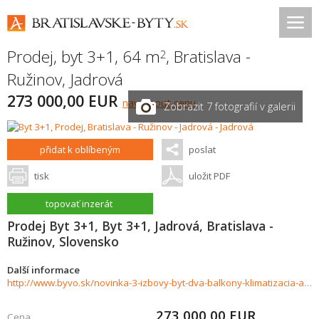
Prodej, byt 3+1, 64 m
,
Bratislava -
2
Ružinov
,
Jadrová
273 000,00 EUR
navrhnout cenu
Zobrazit 7 fotografií v galerii
přidat k oblíbeným
poslat
tisk
uložit PDF
topovať inzerát
Prodej Byt 3+1, Byt 3+1, Jadrová, Bratislava -
Ružinov, Slovensko
Další informace
http://www.byvo.sk/novinka-3-izbovy-byt-dva-balkony-klimatizacia-a-vyhlad-do-zelene-1004097
273 000,00
EUR
Cena