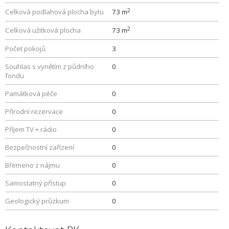
2
Celková podlahová plocha bytu
73 m
2
Celková užitková plocha
73 m
Počet pokojů
3
Souhlas s vynětím z půdního
0
fondu
Památková péče
0
Přírodní rezervace
0
Příjem TV + rádio
0
Bezpečnostní zařízení
0
Břemeno z nájmu
0
Samostatný přístup
0
Geologický průzkum
0