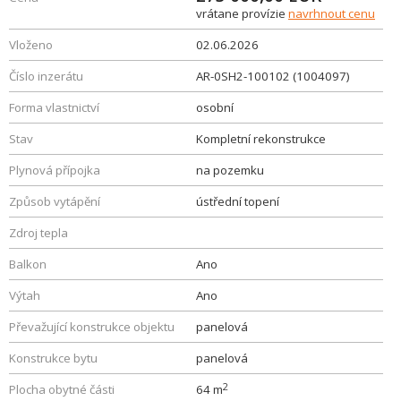
vrátane provízie
navrhnout cenu
Vloženo
02.06.2026
Číslo inzerátu
AR-0SH2-100102 (1004097)
Forma vlastnictví
osobní
Stav
Kompletní rekonstrukce
Plynová přípojka
na pozemku
Způsob vytápění
ústřední topení
Zdroj tepla
Balkon
Ano
Výtah
Ano
Převažující konstrukce objektu
panelová
Konstrukce bytu
panelová
2
Plocha obytné části
64 m