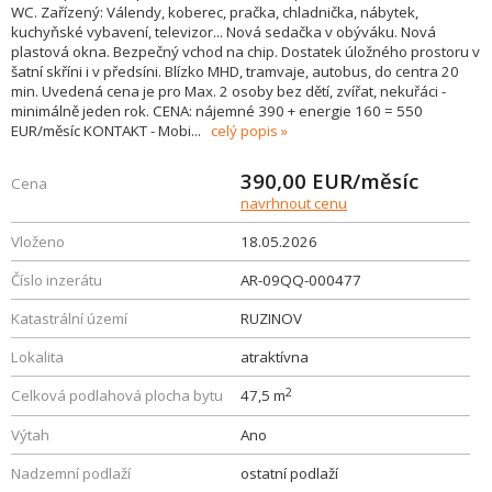
WC. Zařízený: Válendy, koberec, pračka, chladnička, nábytek,
kuchyňské vybavení, televizor... Nová sedačka v obýváku. Nová
plastová okna. Bezpečný vchod na chip. Dostatek úložného prostoru v
šatní skříni i v předsíni. Blízko MHD, tramvaje, autobus, do centra 20
min. Uvedená cena je pro Max. 2 osoby bez dětí, zvířat, nekuřáci -
minimálně jeden rok. CENA: nájemné 390 + energie 160 = 550
EUR/měsíc KONTAKT - Mobi
...
celý popis
390,00
EUR/měsíc
Cena
navrhnout cenu
Vloženo
18.05.2026
Číslo inzerátu
AR-09QQ-000477
Katastrální území
RUZINOV
Lokalita
atraktívna
2
Celková podlahová plocha bytu
47,5 m
Výtah
Ano
Nadzemní podlaží
ostatní podlaží