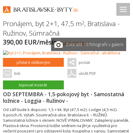
Pronájem, byt 2+1, 47,5 m
,
Bratislava -
2
Ružinov
,
Súmračná
390,00 EUR/měsíc
navrhnout cenu
Zobrazit 18 fotografií v galerii
přidat k oblíbeným
poslat
tisk
uložit PDF
topovať inzerát
OD SEPTEMBRA - 1,5-pokojový byt - Samostatná
ložnice - Loggia - Ružinov -
Od září bude k dispozici. 1,5 + kk. Byt (47,5 m2). Lodgie (4,5 m2).
6.posch./6. Výtah. Soumračná ulice. Bratislava II. – RUŽINŮ.
Samostatná ložnice s oknem. NOVĚ VYMALOVANÝ. Zateplený panelák.
Plastová okna. Prostorná lodžie směrem na JIH je využitelná pro
večerní posezení i pro odstavení kola. Koupelna s vanou. Samostatné