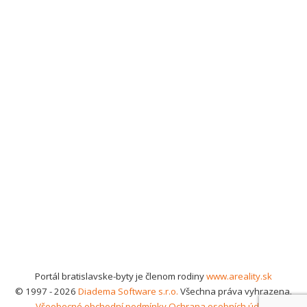
Portál bratislavske-byty je členom rodiny
www.areality.sk
© 1997 - 2026
Diadema Software s.r.o.
Všechna práva vyhrazena.
Všeobecné obchodní podmínky
Ochrana osobních údajů