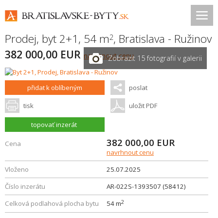
Prodej, byt 2+1, 54 m
,
Bratislava - Ružinov
2
382 000,00 EUR
navrhnout cenu
Zobrazit 15 fotografií v galerii
přidat k oblíbeným
poslat
tisk
uložit PDF
topovať inzerát
382 000,00
EUR
Cena
navrhnout cenu
Vloženo
25.07.2025
Číslo inzerátu
AR-022S-1393507 (58412)
2
Celková podlahová plocha bytu
54 m