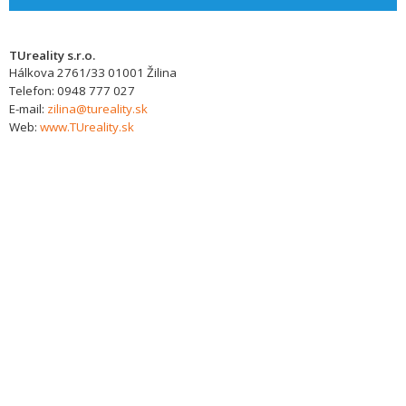
TUreality s.r.o.
Hálkova 2761/33
01001
Žilina
Telefon:
0948 777 027
E-mail:
zilina@tureality.sk
Web:
www.TUreality.sk