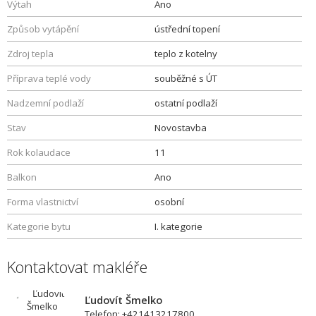
Výtah
Ano
Způsob vytápění
ústřední topení
Zdroj tepla
teplo z kotelny
Příprava teplé vody
souběžné s ÚT
Nadzemní podlaží
ostatní podlaží
Stav
Novostavba
Rok kolaudace
11
Balkon
Ano
Forma vlastnictví
osobní
Kategorie bytu
I. kategorie
Kontaktovat makléře
Ľudovít Šmelko
Telefon: +421413217800