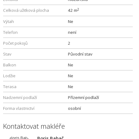
2
Celková užitková plocha
42 m
Výtah
Ne
Telefon
není
Počet pokojů
2
Stav
Původní stav
Balkon
Ne
Lodžie
Ne
Terasa
Ne
Nadzemní podlaží
Přízemní podlaží
Forma vlastnictví
osobní
Kontaktovat makléře
Boris Babač