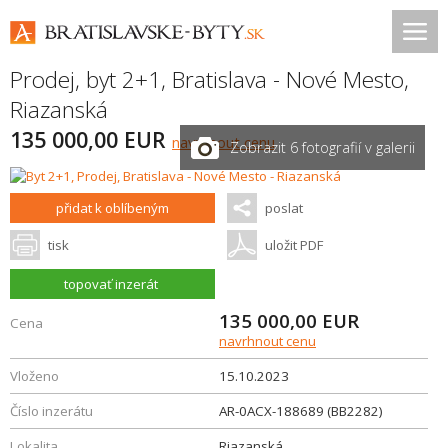
Prodej, byt 2+1,
Bratislava - Nové Mesto
,
Riazanská
135 000,00 EUR
navrhnout cenu
Zobrazit 6 fotografií v galerii
přidat k oblíbeným
poslat
tisk
uložit PDF
topovať inzerát
135 000,00
EUR
Cena
navrhnout cenu
Vloženo
15.10.2023
Číslo inzerátu
AR-0ACX-188689 (BB2282)
Lokalita
Riazanská