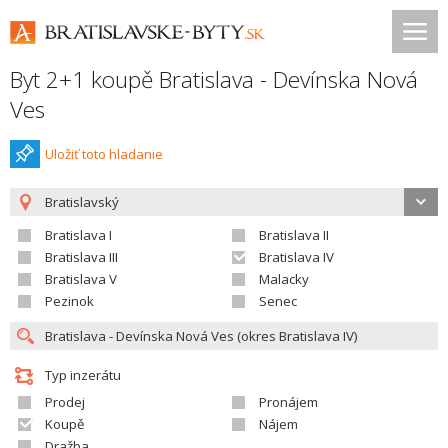
Byt 2+1 koupě Bratislava - Devínska Nová
Ves
Uložiť toto hladanie
Bratislavský
Bratislava I
Bratislava II
Bratislava III
Bratislava IV
Bratislava V
Malacky
Pezinok
Senec
Typ inzerátu
Prodej
Pronájem
Koupě
Nájem
Dražba