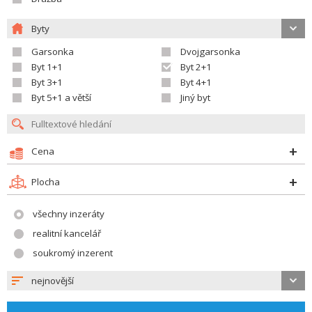
Byty
Garsonka
Dvojgarsonka
Byt 1+1
Byt 2+1
Byt 3+1
Byt 4+1
Byt 5+1 a větší
Jiný byt
Cena
Plocha
všechny inzeráty
realitní kancelář
soukromý inzerent
nejnovější