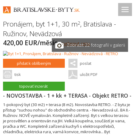
Pronájem, byt 1+1, 30 m
,
Bratislava -
2
Ružinov
,
Nevädzová
420,00 EUR/měsíc
navrhnout cenu
Zobrazit 22 fotografií v galerii
přidat k oblíbeným
poslat
tisk
uložit PDF
topovať inzerát
- NOVOSTAVBA - 1 + kk + TERASA - Objekt RETRO -
1-pokojový byt (30 m2) + terasa (8 m2). Novostavba RETRO. - Z bytu je
přístup "suchou nohou" do obchodního centra. - Nevadzová ul.. BA II.-
Ružinov. NOVĚ vymalován. Kompletně zařízený. Byt s velkou terasou
je prosvětlen a orientován na JIH. Velká koupelna, součástí je vana,
pračka a WC. Kompletně zařízená kuchyň s elektrospotřebiči,
chladnička, elektricka rura, varná konvice, mikrovlnka... Byt