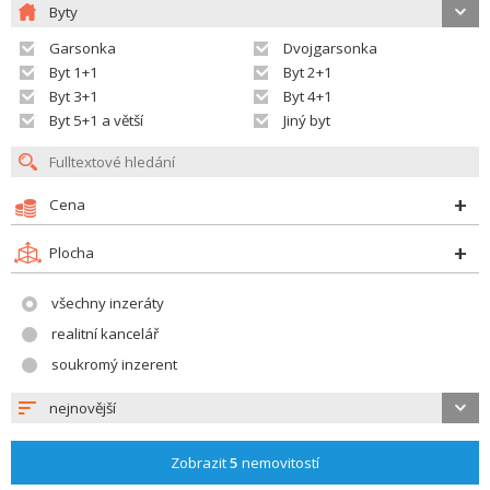
Byty
Garsonka
Dvojgarsonka
Byt 1+1
Byt 2+1
Byt 3+1
Byt 4+1
Byt 5+1 a větší
Jiný byt
Cena
Plocha
všechny inzeráty
realitní kancelář
soukromý inzerent
nejnovější
Zobrazit
5
nemovitostí