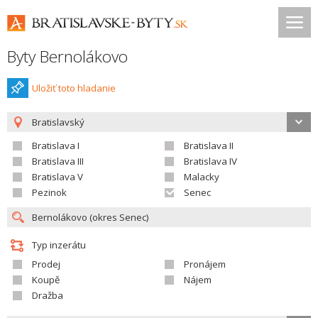
Byty Bernolákovo
Uložiť toto hladanie
Bratislavský
Bratislava I
Bratislava II
Bratislava III
Bratislava IV
Bratislava V
Malacky
Pezinok
Senec
Typ inzerátu
Prodej
Pronájem
Koupě
Nájem
Dražba