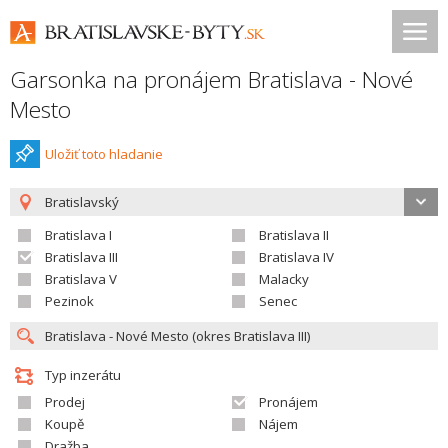
Garsonka na pronájem Bratislava - Nové
Mesto
Uložiť toto hladanie
Bratislavský
Bratislava I
Bratislava II
Bratislava III
Bratislava IV
Bratislava V
Malacky
Pezinok
Senec
Typ inzerátu
Prodej
Pronájem
Koupě
Nájem
Dražba