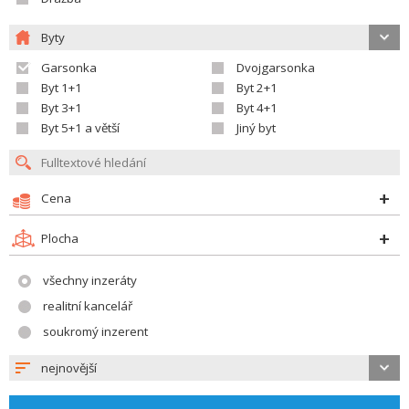
Byty
Garsonka
Dvojgarsonka
Byt 1+1
Byt 2+1
Byt 3+1
Byt 4+1
Byt 5+1 a větší
Jiný byt
Cena
Plocha
všechny inzeráty
realitní kancelář
soukromý inzerent
nejnovější