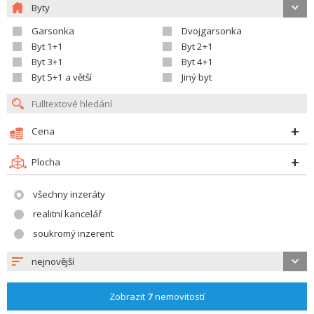
Byty
Garsonka
Dvojgarsonka
Byt 1+1
Byt 2+1
Byt 3+1
Byt 4+1
Byt 5+1 a větší
Jiný byt
Cena
Plocha
všechny inzeráty
realitní kancelář
soukromý inzerent
nejnovější
Zobrazit
7
nemovitostí