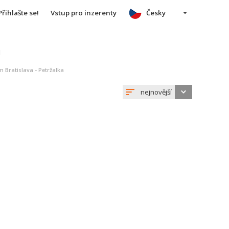
Přihlašte se!
Vstup pro inzerenty
Česky
u
 Bratislava - Petržalka
nejnovější