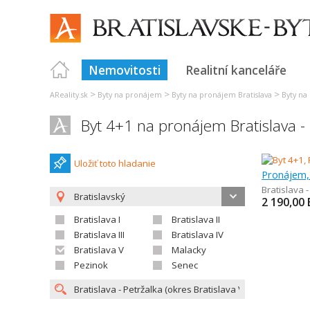
Nemovitosti
Realitní kanceláře
>
>
>
AReality.sk
Byty na pronájem
Byty na pronájem Bratislava
Byty na
Byt 4+1 na pronájem Bratislava - 
Uložiť toto hladanie
Pronájem,
Bratislava -
Bratislavský
2 190,00
Bratislava I
Bratislava II
Bratislava III
Bratislava IV
Bratislava V
Malacky
Pezinok
Senec