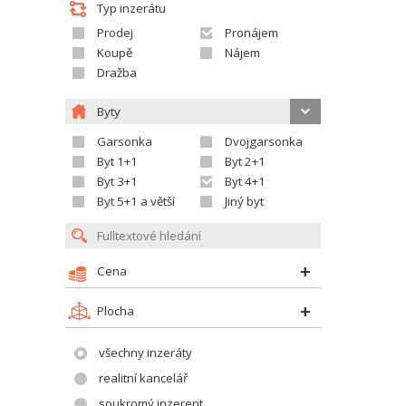
Typ inzerátu
Prodej
Pronájem
Koupě
Nájem
Dražba
Byty
Garsonka
Dvojgarsonka
Byt 1+1
Byt 2+1
Byt 3+1
Byt 4+1
Byt 5+1 a větší
Jiný byt
Cena
Plocha
všechny inzeráty
realitní kancelář
soukromý inzerent