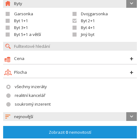
Byty
Garsonka
Dvojgarsonka
Byt 1+1
Byt 2+1
Byt 3+1
Byt 4+1
Byt 5+1 a větší
Jiný byt
Cena
Plocha
všechny inzeráty
realitní kancelář
soukromý inzerent
nejnovější
Zobrazit
0
nemovitostí