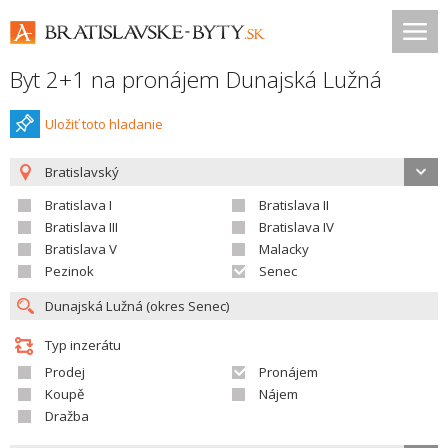
Byt 2+1 na pronájem Dunajská Lužná
Uložiť toto hladanie
Bratislavský
Bratislava I
Bratislava II
Bratislava III
Bratislava IV
Bratislava V
Malacky
Pezinok
Senec
Typ inzerátu
Prodej
Pronájem
Koupě
Nájem
Dražba