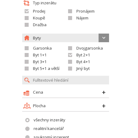
Typ inzerátu
Prodej
Pronájem
Koupě
Nájem
Dražba
Byty
Garsonka
Dvojgarsonka
Byt 1+1
Byt 2+1
Byt 3+1
Byt 4+1
Byt 5+1 a větší
Jiný byt
Cena
Plocha
všechny inzeráty
realitní kancelář
soukromý inzerent