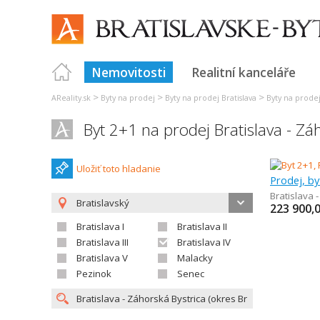
Nemovitosti
Realitní kanceláře
>
>
>
AReality.sk
Byty na prodej
Byty na prodej Bratislava
Byty na prodej 
Byt 2+1 na prodej Bratislava - Zá
Uložiť toto hladanie
Prodej, by
Bratislava 
Bratislavský
223 900,
Bratislava I
Bratislava II
Bratislava III
Bratislava IV
Bratislava V
Malacky
Pezinok
Senec