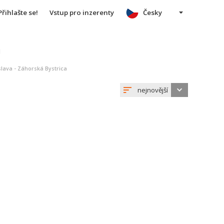
Přihlašte se!
Vstup pro inzerenty
Česky
u
slava - Záhorská Bystrica
nejnovější