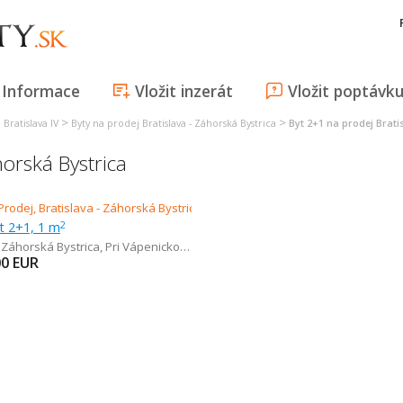
Informace
Vložit inzerát
Vložit poptávk
>
>
Bratislava IV
Byty na prodej Bratislava - Záhorská Bystrica
Byt 2+1 na prodej Brati
horská Bystrica
t 2+1, 1 m
2
- Záhorská Bystrica
,
Pri Vápenickom potoku
00
EUR