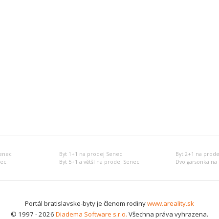
Senec
Byt 1+1 na prodej Senec
Byt 2+1 na prod
nec
Byt 5+1 a větší na prodej Senec
Dvojgarsonka na
Portál bratislavske-byty je členom rodiny
www.areality.sk
© 1997 - 2026
Diadema Software s.r.o.
Všechna práva vyhrazena.