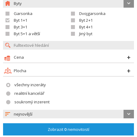
Byty
Garsonka
Dvojgarsonka
Byt 1+1
Byt 2+1
Byt 3+1
Byt 4+1
Byt 5+1 a větší
Jiný byt
Cena
Plocha
všechny inzeráty
realitní kancelář
soukromý inzerent
nejnovější
Zobrazit
0
nemovitostí